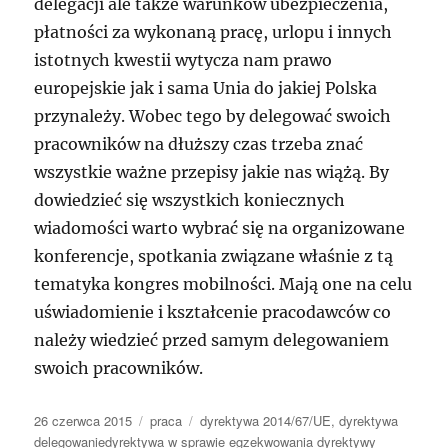
delegacji ale także warunków ubezpieczenia,
płatności za wykonaną pracę, urlopu i innych
istotnych kwestii wytycza nam prawo
europejskie jak i sama Unia do jakiej Polska
przynależy. Wobec tego by delegować swoich
pracowników na dłuższy czas trzeba znać
wszystkie ważne przepisy jakie nas wiążą. By
dowiedzieć się wszystkich koniecznych
wiadomości warto wybrać się na organizowane
konferencje, spotkania związane właśnie z tą
tematyka kongres mobilności. Mają one na celu
uświadomienie i kształcenie pracodawców co
należy wiedzieć przed samym delegowaniem
swoich pracowników.
Data
Kategorie
Tagi
26 czerwca 2015
praca
dyrektywa 2014/67/UE
,
dyrektywa
publikacji
delegowaniedyrektywa w sprawie egzekwowania dyrektywy