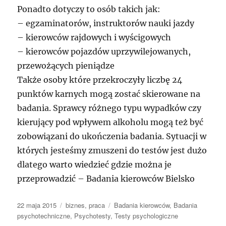
Ponadto dotyczy to osób takich jak:
– egzaminatorów, instruktorów nauki jazdy
– kierowców rajdowych i wyścigowych
– kierowców pojazdów uprzywilejowanych,
przewożących pieniądze
Także osoby które przekroczyły liczbę 24
punktów karnych mogą zostać skierowane na
badania. Sprawcy różnego typu wypadków czy
kierujący pod wpływem alkoholu mogą też być
zobowiązani do ukończenia badania. Sytuacji w
których jesteśmy zmuszeni do testów jest dużo
dlatego warto wiedzieć gdzie można je
przeprowadzić – Badania kierowców Bielsko
Data
Kategorie
Tagi
22 maja 2015
biznes
,
praca
Badania kierowców
,
Badania
publikacji
psychotechniczne
,
Psychotesty
,
Testy psychologiczne