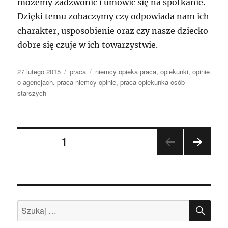
możemy zadzwonić i umówić się na spotkanie.
Dzięki temu zobaczymy czy odpowiada nam ich
charakter, usposobienie oraz czy nasze dziecko
dobre się czuje w ich towarzystwie.
Data
Kategorie
Tagi
27 lutego 2015
praca
niemcy opieka praca
,
opiekunki
,
opinie
publikacji
o agencjach
,
praca niemcy opinie
,
praca opiekunka osób
starszych
Nawigacja
STRONA
1
NAST
po
ĘPN
A
wpisach
STR
ONA
SZU
Szukaj: