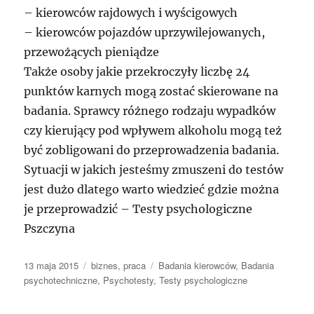
– kierowców rajdowych i wyścigowych
– kierowców pojazdów uprzywilejowanych,
przewożących pieniądze
Także osoby jakie przekroczyły liczbę 24
punktów karnych mogą zostać skierowane na
badania. Sprawcy różnego rodzaju wypadków
czy kierujący pod wpływem alkoholu mogą też
być zobligowani do przeprowadzenia badania.
Sytuacji w jakich jesteśmy zmuszeni do testów
jest dużo dlatego warto wiedzieć gdzie można
je przeprowadzić – Testy psychologiczne
Pszczyna
Data
Kategorie
Tagi
13 maja 2015
biznes
,
praca
Badania kierowców
,
Badania
publikacji
psychotechniczne
,
Psychotesty
,
Testy psychologiczne