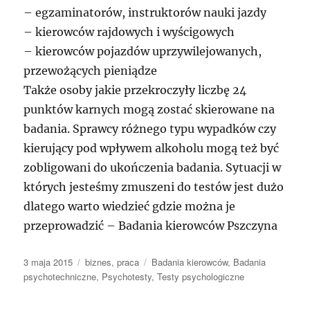
– egzaminatorów, instruktorów nauki jazdy
– kierowców rajdowych i wyścigowych
– kierowców pojazdów uprzywilejowanych,
przewożących pieniądze
Także osoby jakie przekroczyły liczbę 24
punktów karnych mogą zostać skierowane na
badania. Sprawcy różnego typu wypadków czy
kierujący pod wpływem alkoholu mogą też być
zobligowani do ukończenia badania. Sytuacji w
których jesteśmy zmuszeni do testów jest dużo
dlatego warto wiedzieć gdzie można je
przeprowadzić – Badania kierowców Pszczyna
Data
Kategorie
Tagi
3 maja 2015
biznes
,
praca
Badania kierowców
,
Badania
publikacji
psychotechniczne
,
Psychotesty
,
Testy psychologiczne