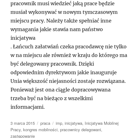
pracownik musi wiedzieć jaką prace będzie
musiał wykonywać w nowym tymczasowym
miejscu pracy. Należy także spełniać inne
wymagania jakie stawia nam państwo
inicjatywa
. Łańcuch załatwiań czeka pracodawcę nie tylko
w na miejscu ale również w kraju do którego ma
być delegowany pracownik. Dzięki
odpowiednim dyrektywom jakie inauguruje
Unia większość niejasności zostaje rozwiązana.
Ponieważ jest ona ciągle dopracowywana
trzeba być na bieżąco z wszelkimi
informacjami.
Data
Kategorie
Tagi
3 marca 2015
praca
imp
,
inicjatywa
,
Inicjatywa Mobilnej
publikacji
Pracy
,
kongres mobilności
,
pracownicy delegowani
,
zastępowanie