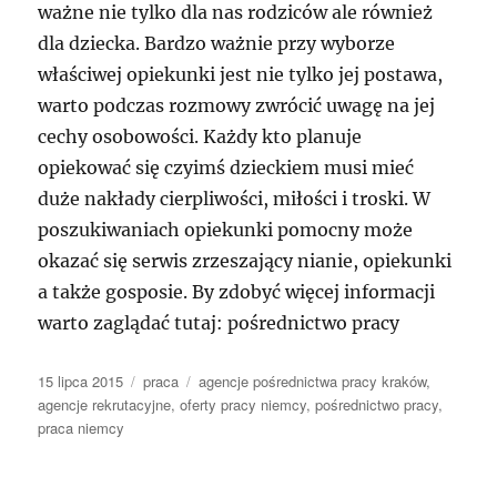
ważne nie tylko dla nas rodziców ale również
dla dziecka. Bardzo ważnie przy wyborze
właściwej opiekunki jest nie tylko jej postawa,
warto podczas rozmowy zwrócić uwagę na jej
cechy osobowości. Każdy kto planuje
opiekować się czyimś dzieckiem musi mieć
duże nakłady cierpliwości, miłości i troski. W
poszukiwaniach opiekunki pomocny może
okazać się serwis zrzeszający nianie, opiekunki
a także gosposie. By zdobyć więcej informacji
warto zaglądać tutaj: pośrednictwo pracy
Data
Kategorie
Tagi
15 lipca 2015
praca
agencje pośrednictwa pracy kraków
,
publikacji
agencje rekrutacyjne
,
oferty pracy niemcy
,
pośrednictwo pracy
,
praca niemcy