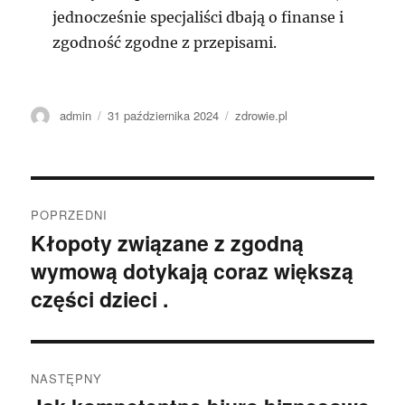
jednocześnie specjaliści dbają o finanse i
zgodność zgodne z przepisami.
Autor
Data
Kategorie
admin
31 października 2024
zdrowie.pl
publikacji
Nawigacja
POPRZEDNI
wpisu
Kłopoty związane z zgodną
Poprzedni
wymową dotykają coraz większą
wpis:
części dzieci .
NASTĘPNY