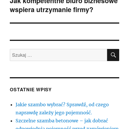
Jak kompetentne biuro biznesowe
Następny
wspiera utrzymanie firmy?
wpis:
SZU
Szukaj:
OSTATNIE WPISY
Jakie szambo wybrać? Sprawdź, od czego
naprawdę zależy jego pojemność.
Szczelne szamba betonowe – jak dobrać
odpowiednią pojemność przed zamówieniem