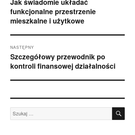
Jak świadomie układać
Poprzedni
funkcjonalne przestrzenie
wpis:
mieszkalne i użytkowe
NASTĘPNY
Szczegółowy przewodnik po
Następny
kontroli finansowej działalności
wpis:
SZU
Szukaj: