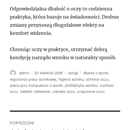
Odpowiedzialna dbałość o oczy to codzienna
praktyka, która bazuje na świadomości. Drobne
zmiany przynoszą długofalowe efekty na
komfort widzenia.
Chroniąc oczy w praktyce, utrzymać dobrą
kondycję narządu wzroku w naturalny sposób.
Autor
Data
Kategorie
Tagi
admin
23 kwietnia 2026
usługi
dbanie o wzrok
,
publikacji
ergonomia pracy wzrokowej
,
higiena wzroku
,
ochrona oczu
,
praca przy komputerze a wzrok
,
profilaktyka wzroku
,
suchość
oczu
,
światło niebieskie
,
zdrowie oczu
,
zmęczenie oczu
Nawigacja
POPRZEDNI
wpisu